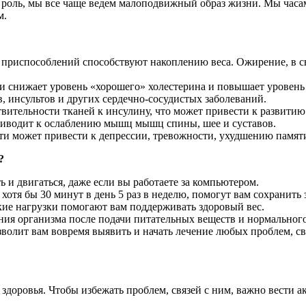
 роль, мы все чаще ведем малоподвижный образ жизни. Мы часами
м.
приспособлений способствуют накоплению веса. Ожирение, в св
 снижает уровень «хорошего» холестерина и повышает уровень 
, инсультов и других сердечно-сосудистых заболеваний.
вительности тканей к инсулину, что может привести к развитию 
иводит к ослаблению мышц мышц спины, шее и суставов.
и может привести к депрессии, тревожности, ухудшению памяти
?
ь и двигаться, даже если вы работаете за компьютером.
хотя бы 30 минут в день 5 раз в неделю, помогут вам сохранить
ие нагрузки помогают вам поддерживать здоровый вес.
ия организма после подачи питательных веществ и нормального 
зволит вам вовремя выявить и начать лечение любых проблем, с
 здоровья. Чтобы избежать проблем, связей с ним, важно вести 