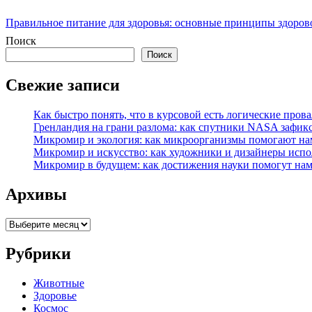
Правильное питание для здоровья: основные принципы здоров
Поиск
Поиск
Свежие записи
Как быстро понять, что в курсовой есть логические пров
Гренландия на грани разлома: как спутники NASA зафик
Микромир и экология: как микроорганизмы помогают нам
Микромир и искусство: как художники и дизайнеры исп
Микромир в будущем: как достижения науки помогут нам 
Архивы
Архивы
Рубрики
Животные
Здоровье
Космос