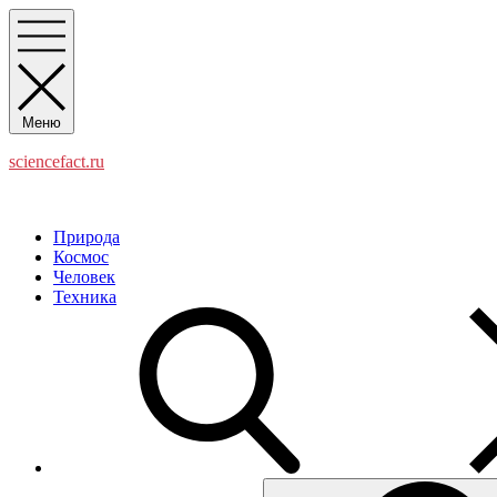
Перейти
к
содержимому
Меню
sciencefact.ru
Наука и факты
Природа
Космос
Человек
Техника
Поиск: