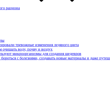
ого рациона
алы
сировали тревожные изменения ледяного щита
 очищать воду, почву и воздух
ользуют микроорганизмы для создания шедевров
бороться с болезнями, создавать новые материалы и даже путеш