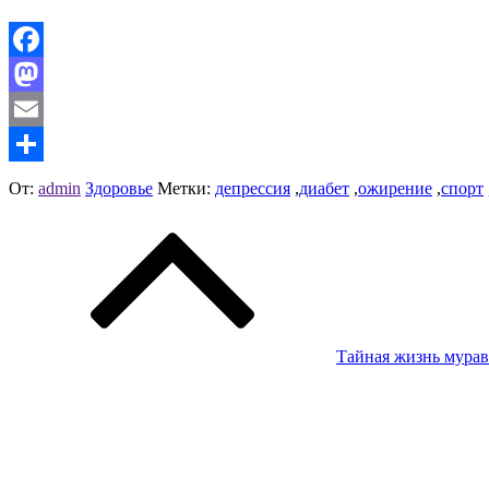
Facebook
Mastodon
Email
Отправить
От:
admin
Здоровье
Метки:
депрессия
,
диабет
,
ожирение
,
спорт
Навигация
по
записям
Тайная жизнь мурав