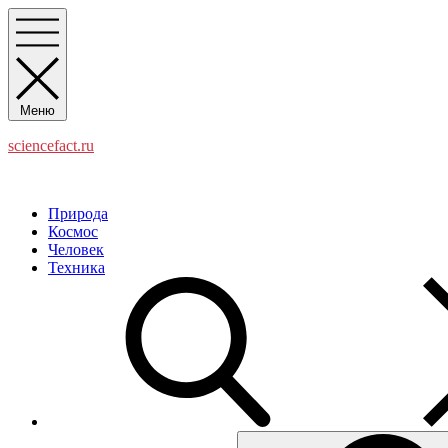
Перейти
к
содержимому
Меню
sciencefact.ru
Наука и факты
Природа
Космос
Человек
Техника
Поиск: