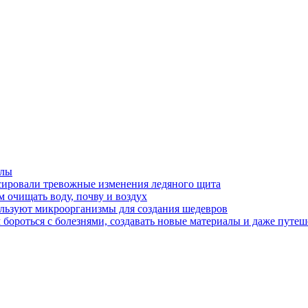
алы
сировали тревожные изменения ледяного щита
 очищать воду, почву и воздух
ользуют микроорганизмы для создания шедевров
бороться с болезнями, создавать новые материалы и даже путеш