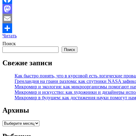
Facebook
Mastodon
Email
Читать
Отправить
Поиск
Поиск
Свежие записи
Как быстро понять, что в курсовой есть логические пров
Гренландия на грани разлома: как спутники NASA зафик
Микромир и экология: как микроорганизмы помогают нам
Микромир и искусство: как художники и дизайнеры исп
Микромир в будущем: как достижения науки помогут нам 
Архивы
Архивы