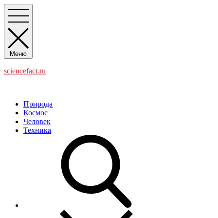
Перейти
к
содержимому
Меню
sciencefact.ru
Наука и факты
Природа
Космос
Человек
Техника