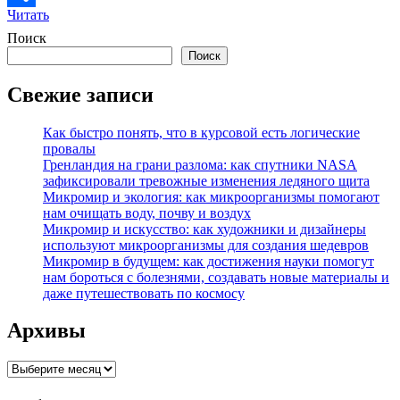
Читать
Отправить
Поиск
Поиск
Свежие записи
Как быстро понять, что в курсовой есть логические
провалы
Гренландия на грани разлома: как спутники NASA
зафиксировали тревожные изменения ледяного щита
Микромир и экология: как микроорганизмы помогают
нам очищать воду, почву и воздух
Микромир и искусство: как художники и дизайнеры
используют микроорганизмы для создания шедевров
Микромир в будущем: как достижения науки помогут
нам бороться с болезнями, создавать новые материалы и
даже путешествовать по космосу
Архивы
Архивы