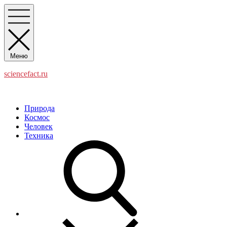
Перейти
к
содержимому
Меню
sciencefact.ru
Наука и факты
Природа
Космос
Человек
Техника