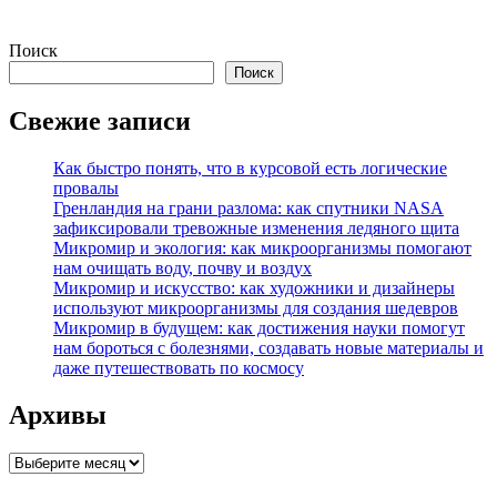
Поиск
Поиск
Свежие записи
Как быстро понять, что в курсовой есть логические
провалы
Гренландия на грани разлома: как спутники NASA
зафиксировали тревожные изменения ледяного щита
Микромир и экология: как микроорганизмы помогают
нам очищать воду, почву и воздух
Микромир и искусство: как художники и дизайнеры
используют микроорганизмы для создания шедевров
Микромир в будущем: как достижения науки помогут
нам бороться с болезнями, создавать новые материалы и
даже путешествовать по космосу
Архивы
Архивы