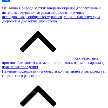
Отправить
От:
admin
Природа
Метки:
биоразнообразие
,
коллективный
интеллект
,
муравьи
,
муравьи-листорезы
,
научные
исследования
,
сообщество муравьев
,
социальная структура
,
феромоны
,
экология
,
экосистема
Навигация
по
записям
Как животные
приспосабливаются к изменению климата: от смены ареала до
изменения поведения
Научные исследования в области коллективного интеллекта и
социального равенства