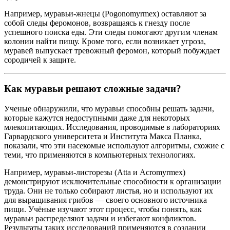
Например, муравьи-жнецы (Pogonomyrmex) оставляют за
собой следы феромонов, возвращаясь к гнезду после
успешного поиска еды. Эти следы помогают другим членам
колонии найти пищу. Кроме того, если возникает угроза,
муравей выпускает тревожный феромон, который побуждает
сородичей к защите.
Как муравьи решают сложные задачи?
Ученые обнаружили, что муравьи способны решать задачи,
которые кажутся недоступными даже для некоторых
млекопитающих. Исследования, проводимые в лабораториях
Гарвардского университета и Института Макса Планка,
показали, что эти насекомые используют алгоритмы, схожие с
теми, что применяются в компьютерных технологиях.
Например, муравьи-листорезы (Atta и Acromyrmex)
демонстрируют исключительные способности к организации
труда. Они не только собирают листья, но и используют их
для выращивания грибов — своего основного источника
пищи. Учёные изучают этот процесс, чтобы понять, как
муравьи распределяют задачи и избегают конфликтов.
Результаты таких исследований применяются в создании