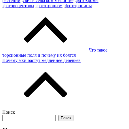
растений
,
свет в сельском хозяйстве
,
фитохромы
,
фоторецепторы
,
фототропизм
,
фототропины
Навигация
по
записям
Что такое
торсионные поля и почему их боятся
Почему мхи растут медленнее деревьев
Поиск
Поиск