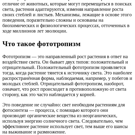
отличие от животных, которые могут перемещаться в поисках
света, растения адаптируются, изменяя направление роста
своих стеблей и листьев. Механизмы, лежащие в основе этого
поведения, поразительно сложны и основаны на
биохимических и физиологических процессах, отточенных в
ходе миллионов лет эволюции.
Что такое фототропизм
Фототропизм — это направленный рост растения в ответ на
воздействие света. Он бывает двух типов: положительный и
отрицательный. Положительный фототропизм проявляется
тогда, когда растение тянется к источнику света. Это наиболее
распространённая форма, наблюдаемая, например, у побегов и
молодых стеблей. Отрицательный фототропизм, наоборот,
означает, что рост происходит в противоположную от света
сторону, как это часто наблюдается у корней.
Это поведение не случайно: свет необходим растениям для
фотосинтеза — процесса, с помощью которого они
производят органические вещества из неорганических,
используя энергию солнечного света. Следовательно, чем
эффективнее растение использует свет, тем выше его шансы
на выживание и размножение.