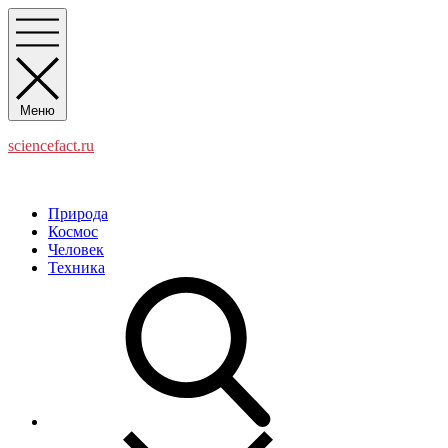
Перейти
к
содержимому
Меню
sciencefact.ru
Наука и факты
Природа
Космос
Человек
Техника