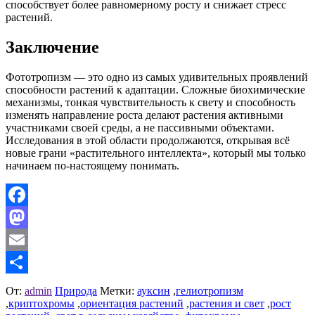
способствует более равномерному росту и снижает стресс
растений.
Заключение
Фототропизм — это одно из самых удивительных проявлений
способности растений к адаптации. Сложные биохимические
механизмы, тонкая чувствительность к свету и способность
изменять направление роста делают растения активными
участниками своей среды, а не пассивными объектами.
Исследования в этой области продолжаются, открывая всё
новые грани «растительного интеллекта», который мы только
начинаем по-настоящему понимать.
Facebook
Mastodon
Email
Отправить
От:
admin
Природа
Метки:
ауксин
,
гелиотропизм
,
криптохромы
,
ориентация растений
,
растения и свет
,
рост