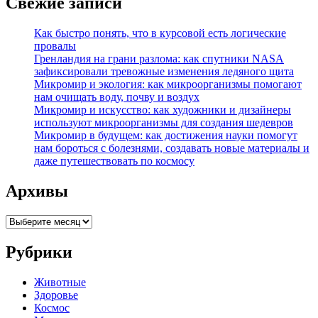
Свежие записи
Как быстро понять, что в курсовой есть логические
провалы
Гренландия на грани разлома: как спутники NASA
зафиксировали тревожные изменения ледяного щита
Микромир и экология: как микроорганизмы помогают
нам очищать воду, почву и воздух
Микромир и искусство: как художники и дизайнеры
используют микроорганизмы для создания шедевров
Микромир в будущем: как достижения науки помогут
нам бороться с болезнями, создавать новые материалы и
даже путешествовать по космосу
Архивы
Архивы
Рубрики
Животные
Здоровье
Космос