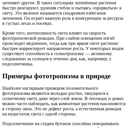
затеняют другие. В таких ситуациях затенённые растения
быстро реагируют, удлиняя стебли и пытаясь «прорваться» к
свету. Это явление называется синдромом избегания
затенения. Он играет важную роль в конкуренции за ресурсы
в густых лесах и посевах.
Кроме того, интенсивность света влияет на скорость
фототропической реакции. При слабом освещении изгиб
происходит медленнее, тогда как при ярком свете растение
быстрее корректирует направление роста. У некоторых видов
существует способность к гелиотропизму — активному
следованию за солнцем в течение дня, как, например, у
подсолнечника.
Примеры фототропизма в природе
Наиболее наглядным примером положительного
фототропизма являются молодые ростки, тянущиеся к
солнечному свету даже через слой земли. В теплицах и домах
можно часто наблюдать, как комнатные растения наклоняются
в сторону окна. Это не дефект роста, а естественная реакция
на недостаток света с одной стороны.
Подсолнечники на стадии бутонов способны поворачивать