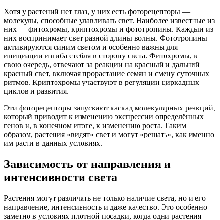
Хотя у растений нет глаз, у них есть фоторецепторы —
молекулы, способные улавливать свет. Наиболее известные из
них — фитохромы, криптохромы и фототропины. Каждый из
них воспринимает свет разной длины волны. Фототропины
активируются синим светом и особенно важны для
инициации изгиба стебля в сторону света. Фитохромы, в
свою очередь, отвечают за реакции на красный и дальний
красный свет, включая прорастание семян и смену суточных
ритмов. Криптохромы участвуют в регуляции циркадных
циклов и развития.
Эти фоторецепторы запускают каскад молекулярных реакций,
который приводит к изменению экспрессии определённых
генов и, в конечном итоге, к изменению роста. Таким
образом, растения «видят» свет и могут «решать», как именно
им расти в данных условиях.
Зависимость от направления и
интенсивности света
Растения могут различать не только наличие света, но и его
направление, интенсивность и даже качество. Это особенно
заметно в условиях плотной посадки, когда одни растения